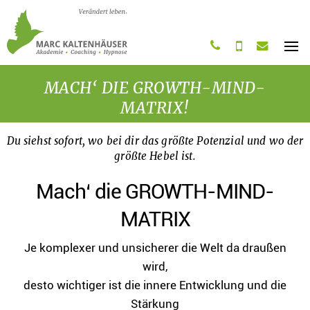
Startseite
0761 4808 8283
0163 2011 775
post@marc-kaltenha
MENÜ
MACH‘ DIE GROWTH-MIND-
MATRIX!
Du siehst sofort, wo bei dir das größte Potenzial und wo der
größte Hebel ist.
Mach‘ die GROWTH-MIND-
MATRIX
Je komplexer und unsicherer die Welt da draußen
wird,
desto wichtiger ist die innere Entwicklung und die
Stärkung