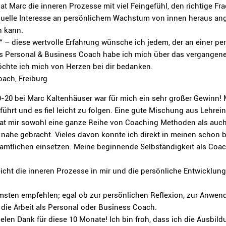
 Marc die inneren Prozesse mit viel Feingefühl, den richtige Fr
uelle Interesse an persönlichem Wachstum von innen heraus ang
n kann.
in“ – diese wertvolle Erfahrung wünsche ich jedem, der an einer p
 als Personal & Business Coach habe ich mich über das vergange
chte ich mich von Herzen bei dir bedanken.
ach, Freiburg
-20 bei Marc Kaltenhäuser war für mich ein sehr großer Gewinn! 
führt und es fiel leicht zu folgen. Eine gute Mischung aus Lehre
at mir sowohl eine ganze Reihe von Coaching Methoden als auc
he gebracht. Vieles davon konnte ich direkt in meinen schon be
namtlichen einsetzen. Meine beginnende Selbständigkeit als Coa
icht die inneren Prozesse in mir und die persönliche Entwicklung
msten empfehlen; egal ob zur persönlichen Reflexion, zur Anwend
n die Arbeit als Personal oder Business Coach.
vielen Dank für diese 10 Monate! Ich bin froh, dass ich die Ausb