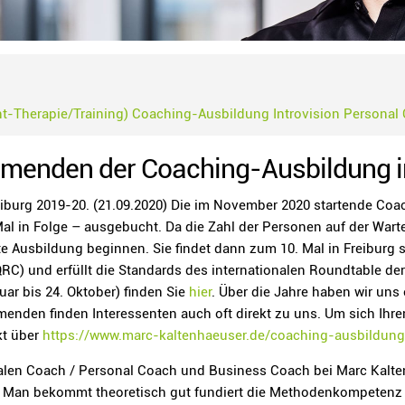
-Therapie/Training)
Coaching-Ausbildung
Introvision
Personal
hmenden der Coaching-Ausbildung i
burg 2019-20. (21.09.2020) Die im November 2020 startende Coac
l in Folge – ausgebucht. Da die Zahl der Personen auf der Warteli
e Ausbildung beginnen. Sie findet dann zum 10. Mal in Freiburg sta
RC) und erfüllt die Standards des internationalen Roundtable d
ar bis 24. Oktober) finden Sie
hier
. Über die Jahre haben wir un
den finden Interessenten auch oft direkt zu uns. Um sich Ihren
kt über
https://www.marc-kaltenhaeuser.de/coaching-ausbildung
alen Coach / Personal Coach und Business Coach bei Marc Kalte
. Man bekommt theoretisch gut fundiert die Methodenkompetenz 