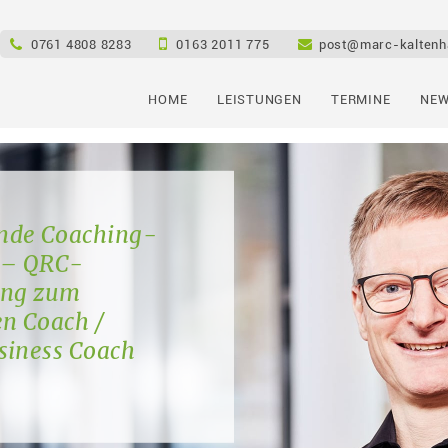
e
0761 4808 8283
0163 2011 775
post@marc-kaltenh
HOME
LEISTUNGEN
TERMINE
NEW
nde Coaching-
 – QRC-
dung zum
en Coach /
siness Coach