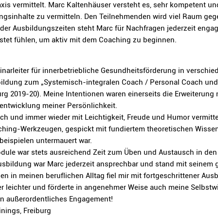
is vermittelt. Marc Kaltenhäuser versteht es, sehr kompetent u
sinhalte zu vermitteln. Den Teilnehmenden wird viel Raum gege
der Ausbildungszeiten steht Marc für Nachfragen jederzeit engag
stet fühlen, um aktiv mit dem Coaching zu beginnen.
minarleiter für innerbetriebliche Gesundheitsförderung in versch
bildung zum „Systemisch-integralen Coach / Personal Coach un
 2019-20). Meine Intentionen waren einerseits die Erweiterung 
rentwicklung meiner Persönlichkeit.
ch und immer wieder mit Leichtigkeit, Freude und Humor vermitte
aching-Werkzeugen, gespickt mit fundiertem theoretischen Wissen
llbeispielen untermauert war.
dule war stets ausreichend Zeit zum Üben und Austausch in den 
sbildung war Marc jederzeit ansprechbar und stand mit seinem gu
en in meinen beruflichen Alltag fiel mir mit fortgeschrittener Au
leichter und förderte in angenehmer Weise auch meine Selbstwi
dein außerordentliches Engagement!
nings, Freiburg