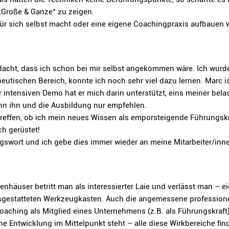
Große & Ganze“ zu zeigen.
ür sich selbst macht oder eine eigene Coachingpraxis aufbauen w
dacht, dass ich schon bei mir selbst angekommen wäre. Ich wurde
eutischen Bereich, konnte ich noch sehr viel dazu lernen. Marc is
r intensiven Demo hat er mich darin unterstützt, eins meiner be
ann ihn und die Ausbildung nur empfehlen.
reffen, ob ich mein neues Wissen als emporsteigende Führungskr
ch gerüstet!
ngswort und ich gebe dies immer wieder an meine Mitarbeiter/inne
nhäuser betritt man als interessierter Laie und verlässt man – 
sgestatteten Werkzeugkasten. Auch die angemessene professionel
ching als Mitglied eines Unternehmens (z.B. als Führungskraft)
e Entwicklung im Mittelpunkt steht – alle diese Wirkbereiche finde