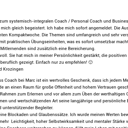
 zum systemisch-integralen Coach / Personal Coach und Busines
mich gleich begeistert. Ich habe mich sofort angemeldet. Die Au
nten Kompaktwoche. Die Themen sind umfangreich und sehr vers
mit praktischen Übungseinheiten, was es sofort umsetzbar macht.
Mitlernenden sind zusätzlich eine Bereicherung.
voll. Sie hat mich in meiner Persönlichkeit gestärkt, die positiv
beruflich gezeigt. Einfach nur zu empfehlen! 🙂
ad Krozingen
s Coach bei Marc ist ein wertvolles Geschenk, dass ich jedem M
de an einen Raum für große Offenheit und hohem Vertrauen gesc
 Rahmen zum Erlernen und vor allem zum Üben der werthaltigen 
en und wertschätzenden Art seine langjährige und persönliche E
d unterstützender Begleiter.
ine Blockaden und Glaubenssätze. Ich wurde meinen Werten bewu
mehr Leichtigkeit, hoher Selbstwirksamkeit und mentaler Stärke v