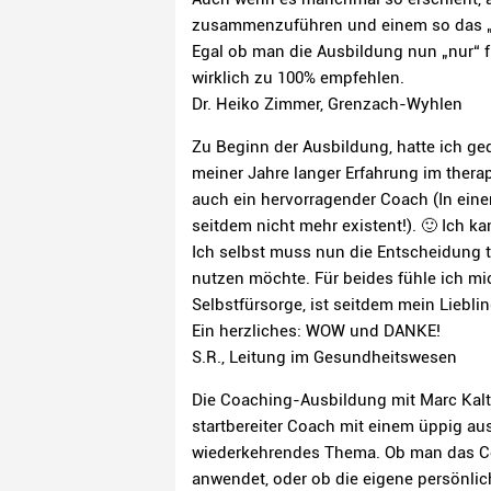
zusammenzuführen und einem so das „
Egal ob man die Ausbildung nun „nur“ f
wirklich zu 100% empfehlen.
Dr. Heiko Zimmer, Grenzach-Wyhlen
Zu Beginn der Ausbildung, hatte ich ge
meiner Jahre langer Erfahrung im therap
auch ein hervorragender Coach (In eine
seitdem nicht mehr existent!). 🙂 Ich k
Ich selbst muss nun die Entscheidung t
nutzen möchte. Für beides fühle ich mi
Selbstfürsorge, ist seitdem mein Liebli
Ein herzliches: WOW und DANKE!
S.R., Leitung im Gesundheitswesen
Die Coaching-Ausbildung mit Marc Kalte
startbereiter Coach mit einem üppig au
wiederkehrendes Thema. Ob man das Coa
anwendet, oder ob die eigene persönlich