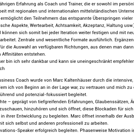
gjährigen Erfahrung als Coach und Trainer, die er sowohl im pers
t mit regionalen und internationalen mittelständischen Unterneh
t, ermöglicht den Teilnehmern das entspannte Überspringen vieler t
sche Aspekte, Wertearbeit, Achtsamkeit, Akzeptanz, Haltung usw.
können sich somit bei jeder Iteration weiter festigen und mit n
rarbeitet. Zentrale und wesentliche Formate ausführlich. Ergänze
afür die Auswahl an verfügbaren Richtungen, aus denen man dann j
Affinitäten entstehen.
ser bin ich sehr dankbar und kann sie uneingeschränkt empfehlen
ach
siness Coach wurde von Marc Kaltenhäuser durch die intensive, 
em ich von Beginn an in der Lage war, zu vertrauen und mich zu
ührend und potenzial-fokussiert begleitet.
hte – geprägt von tiefgreifenden Erfahrungen, Glaubenssätzen, 
nzuschauen, hinzuhören und sich öffnet, diese Blockaden für sic
n ihrer Entwicklung zu begleiten. Marc öffnet innerhalb der Au
t sich selbst und anderen professionell zu arbeiten.
ivations-Speaker erfolgreich begleiten. Phasenweise Motivation is