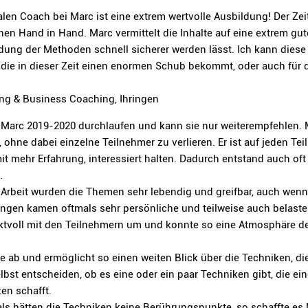
en Coach bei Marc ist eine extrem wertvolle Ausbildung! Der Zei
hen Hand in Hand. Marc vermittelt die Inhalte auf eine extrem g
ndung der Methoden schnell sicherer werden lässt. Ich kann dies
, die in dieser Zeit einen enormen Schub bekommt, oder auch für 
ung & Business Coaching, Ihringen
Marc 2019-2020 durchlaufen und kann sie nur weiterempfehlen. M
 ohne dabei einzelne Teilnehmer zu verlieren. Er ist auf jeden 
it mehr Erfahrung, interessiert halten. Dadurch entstand auch oft 
.
n Arbeit wurden die Themen sehr lebendig und greifbar, auch wen
ungen kamen oftmals sehr persönliche und teilweise auch belas
ektvoll mit den Teilnehmern um und konnte so eine Atmosphäre de
he ab und ermöglicht so einen weiten Blick über die Techniken, d
st entscheiden, ob es eine oder ein paar Techniken gibt, die ei
en schafft.
ls hätten die Techniken keine Berührungspunkte, so schaffte es