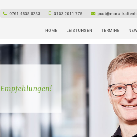
e
0761 4808 8283
0163 2011 775
post@marc-kaltenh
HOME
LEISTUNGEN
TERMINE
NEW
% Empfehlungen!