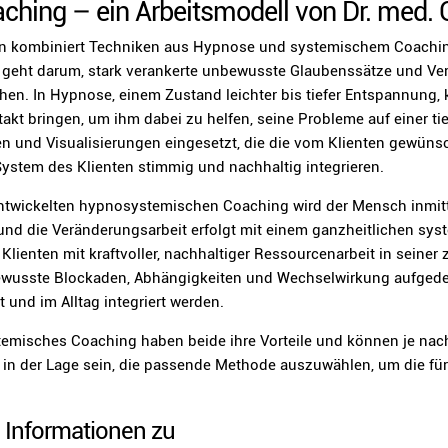
hing – ein Arbeitsmodell von Dr. med. 
kombiniert Techniken aus Hypnose und systemischem Coaching,
geht darum, stark verankerte unbewusste Glaubenssätze und Verh
hen. In Hypnose, einem Zustand leichter bis tiefer Entspannung,
akt bringen, um ihm dabei zu helfen, seine Probleme auf einer ti
nen und Visualisierungen eingesetzt, die die vom Klienten gewün
ystem des Klienten stimmig und nachhaltig integrieren.
ntwickelten hypnosystemischen Coaching wird der Mensch inmitt
nd die Veränderungsarbeit erfolgt mit einem ganzheitlichen sy
Klienten mit kraftvoller, nachhaltiger Ressourcenarbeit in seiner 
ewusste Blockaden, Abhängigkeiten und Wechselwirkung aufgede
t und im Alltag integriert werden.
misches Coaching haben beide ihre Vorteile und können je nach
rd in der Lage sein, die passende Methode auszuwählen, um die fü
e Informationen zu