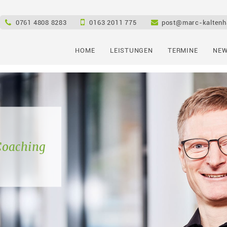
e
0761 4808 8283
0163 2011 775
post@marc-kaltenh
HOME
LEISTUNGEN
TERMINE
NEW
Coaching