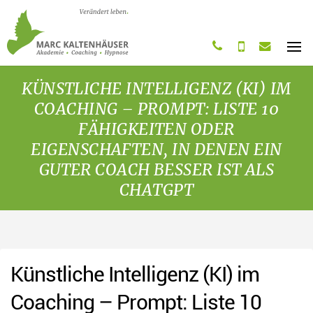
Startseite
0761 4808 8283
0163 2011 775
post@marc-kaltenha
MENÜ
KÜNSTLICHE INTELLIGENZ (KI) IM
COACHING – PROMPT: LISTE 10
FÄHIGKEITEN ODER
EIGENSCHAFTEN, IN DENEN EIN
GUTER COACH BESSER IST ALS
CHATGPT
Künstliche Intelligenz (KI) im
Coaching – Prompt: Liste 10