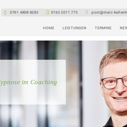
e
0761 4808 8283
0163 2011 775
post@marc-kaltenh
HOME
LEISTUNGEN
TERMINE
NEW
Hypnose im Coaching