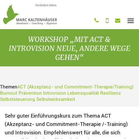
Startseite
0761 4808 8283
0163 2011 775
post@marc-kaltenha
MENÜ
WORKSHOP „MIT ACT &
INTROVISION NEUE, ANDERE WEGE
GEHEN“
Themen
ACT (Akzeptanz- und Commitment-Therapie/Training)
Burnout Prävention
Introvision
Lebensqualität
Reslilienz
Selbststeuerung
Selbstwirksamkeit
Sehr guter Einführungskurs zum Thema ACT
(Akzeptanz- und Commitment-Therapie /-Training)
und Introvision. Empfehlenswert für alle, die sich