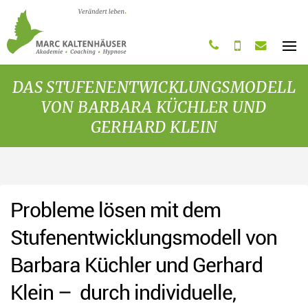
Startseite
0761 4808 8283
0163 2011 775
post@marc-kaltenha
MENÜ
DAS STUFENENTWICKLUNGSMODELL
VON BARBARA KÜCHLER UND
GERHARD KLEIN
Probleme lösen mit dem
Stufenentwicklungsmodell von
Barbara Küchler und Gerhard
Klein – durch individuelle,